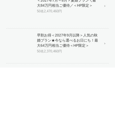
＜2027年7月～8月＞夏婚プラン＼最
大84万円相当ご優待／＜HP限定＞
50名
2,470,460円
早割お得＜2027年9月以降＞人気の秋
婚プラン★今なら選べるお日にち！最
大64万円相当ご優待＜HP限定＞
50名
2,370,460円
＜20名からOK＞平日限定★贅沢に全
館貸切パーティー＜HP限定＞
30名
1,830,836円
プラン一覧を見る