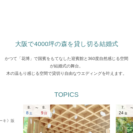
大阪で4000坪の森を貸し切る結婚式
かつて「花博」で国賓をもてなした迎賓館と360度自然感じる空間
が結婚式の舞台。
木の温もり感じる空間で貸切り自由なウエディングを叶えます。
TOPICS
8.
8.
7.
8
9
24
土
日
金
ケーキ》販