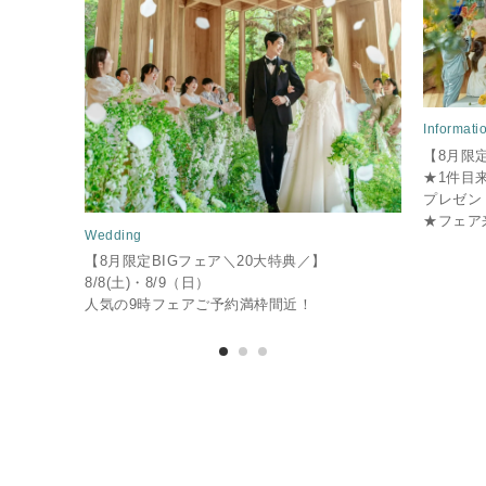
Informati
【8月限
★1件目
プレゼン
★フェア
Wedding
【8月限定BIGフェア＼20大特典／】
8/8(土)・8/9（日）
人気の9時フェアご予約満枠間近！