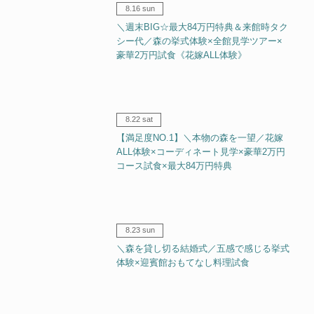
8.16 sun
＼週末BIG☆最大84万円特典＆来館時タク
シー代／森の挙式体験×全館見学ツアー×
豪華2万円試食《花嫁ALL体験》
8.22 sat
【満足度NO.1】＼本物の森を一望／花嫁
ALL体験×コーディネート見学×豪華2万円
コース試食×最大84万円特典
8.23 sun
＼森を貸し切る結婚式／五感で感じる挙式
体験×迎賓館おもてなし料理試食