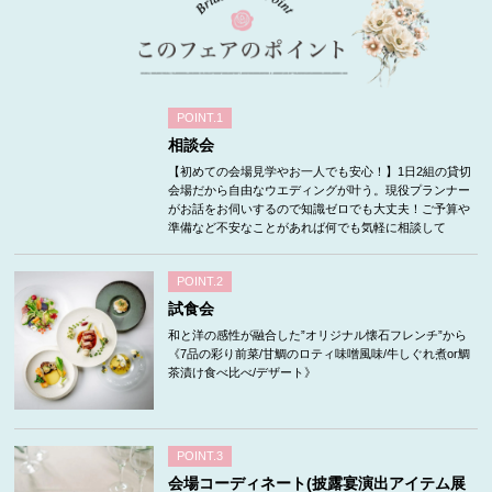
POINT.1
相談会
【初めての会場見学やお一人でも安心！】1日2組の貸切
会場だから自由なウエディングが叶う。現役プランナー
がお話をお伺いするので知識ゼロでも大丈夫！ご予算や
準備など不安なことがあれば何でも気軽に相談して
POINT.2
試食会
和と洋の感性が融合した”オリジナル懐石フレンチ”から
《7品の彩り前菜/甘鯛のロティ味噌風味/牛しぐれ煮or鯛
茶漬け食べ比べ/デザート》
POINT.3
会場コーディネート(披露宴演出アイテム展