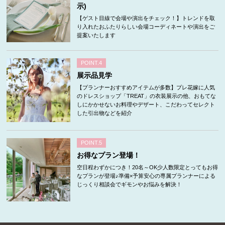
示)
【ゲスト目線で会場や演出をチェック！】トレンドを取
り入れたおふたりらしい会場コーディネートや演出をご
提案いたします
POINT.4
展示品見学
【プランナーおすすめアイテムが多数】プレ花嫁に人気
のドレスショップ「TREAT」の衣装展示の他、おもてな
しにかかせないお料理やデザート、こだわってセレクト
した引出物などを紹介
POINT.5
お得なプラン登場！
空日程わずかにつき！20名～OK少人数限定とってもお得
なプランが登場♪準備×予算安心の専属プランナーによる
じっくり相談会でギモンやお悩みを解決！