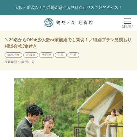
大阪・難波など発着地が選べる無料送迎バスで好アクセス！
＼20名からOK★少人数or家族婚でも貸切！／特別プラン見積もり
相談会×試食付き
無料試食
相談会
土日祝
午前
午後
所要時間：3時間00分