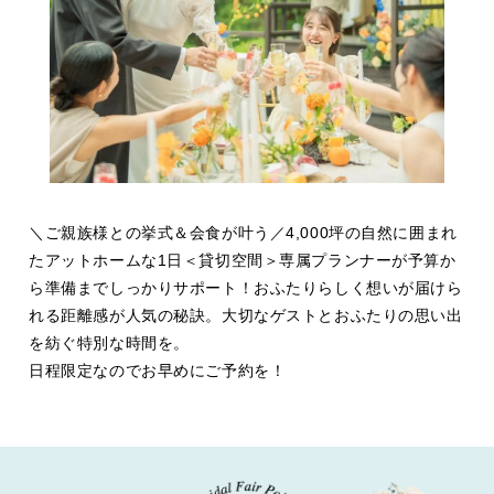
＼ご親族様との挙式＆会食が叶う／4,000坪の自然に囲まれ
たアットホームな1日＜貸切空間＞専属プランナーが予算か
ら準備までしっかりサポート！おふたりらしく想いが届けら
れる距離感が人気の秘訣。大切なゲストとおふたりの思い出
を紡ぐ特別な時間を。
日程限定なのでお早めにご予約を！