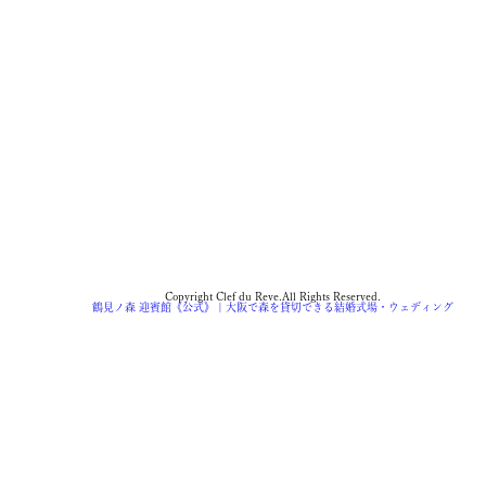
Copyright Clef du Reve.All Rights Reserved.
鶴見ノ森 迎賓館《公式》 | 大阪で森を貸切できる結婚式場・ウェディング