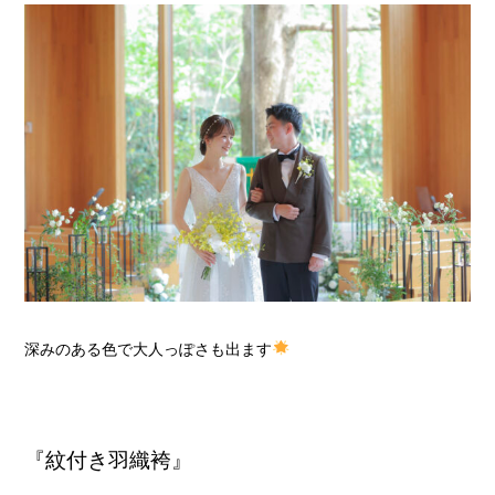
深みのある色で大人っぽさも出ます
『紋付き羽織袴』