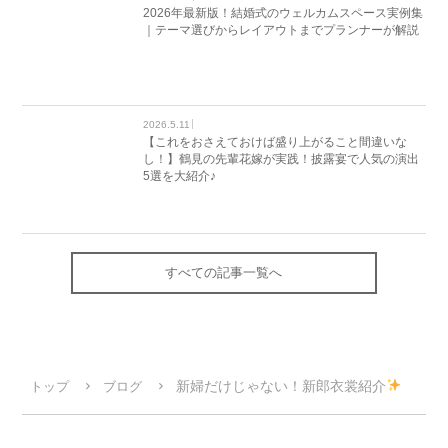
2026年最新版！結婚式のウェルカムスペース実例集
｜テーマ選びからレイアウトまでプランナーが解説
2026.5.11
【これをおさえておけば盛り上がること間違いな
し！】鶴見の先輩花嫁が実践！披露宴で人気の演出
5選を大紹介♪
すべての記事一覧へ
新婦だけじゃない！新郎衣裳紹介
トップ
ブログ