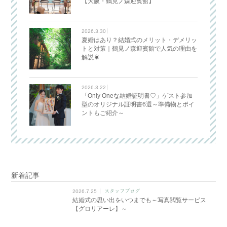
【大阪・鶴見ノ森迎賓館】
2026.3.30
夏婚はあり？結婚式のメリット・デメリッ
トと対策｜鶴見ノ森迎賓館で人気の理由を
解説☀
2026.3.22
「Only Oneな結婚証明書♡」ゲスト参加
型のオリジナル証明書6選～準備物とポイ
ントもご紹介～
新着記事
2026.7.25
スタッフブログ
結婚式の思い出をいつまでも～写真閲覧サービス
【グロリアーレ】～