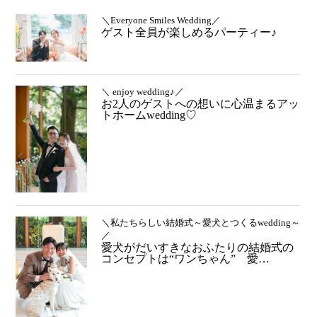
＼Everyone Smiles Wedding／
ゲスト全員が楽しめるパーティー♪
＼ enjoy wedding♪／
お2人のゲストへの想いに心温まるアッ
トホームwedding♡
＼私たちらしい結婚式～愛犬とつくるwedding～
／
愛犬がだいすきなおふたりの結婚式の
コンセプトは“ワンちゃん” 愛…