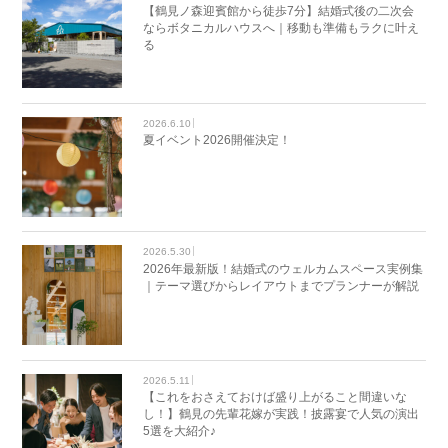
【鶴見ノ森迎賓館から徒歩7分】結婚式後の二次会
ならボタニカルハウスへ｜移動も準備もラクに叶え
る
2026.6.10
夏イベント2026開催決定！
2026.5.30
2026年最新版！結婚式のウェルカムスペース実例集
｜テーマ選びからレイアウトまでプランナーが解説
2026.5.11
【これをおさえておけば盛り上がること間違いな
し！】鶴見の先輩花嫁が実践！披露宴で人気の演出
5選を大紹介♪