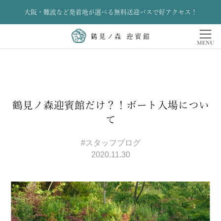
大阪・難波など発着地が選べる無料送迎バスで好アクセス！
鶴見ノ森迎賓館だけ？！ボート入場につい
て
#スタッフブログ
2020.11.30