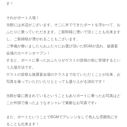
す！
それがボート入場！
当館には水辺がございます。そこに木でできたボートを浮かべて、お
ふたりに乗っていただきます。ご新郎様に漕いで頂くことも出来ます
し、ご新婦様が漕がれることもございます。
ご準備が整いましたらおふたりにお選び頂いたBGMが流れ、披露宴
会場のカーテンオープン！
すると、ボートに乗ったおふたりがゲストの皆様の前に登場するとい
う入場方法です。
ゲストの皆様も披露宴会場のテラスまで出ていただくことが出来、お
写真を撮っていただいたりととっても盛り上がる演出です！
当館が森に囲まれているということもありボートに乗ったお写真はど
こか外国で撮ったようなオシャレで素敵なお写真です♪
また、ボートということでBGMでアレンジをして色んな雰囲気にす
ることも出来ます！