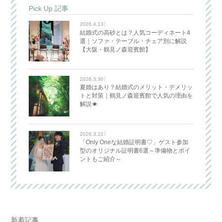
Pick Up 記事
2026.4.13
結婚式の高砂とは？人気コーディネート4
選｜ソファ・テーブル・チェア別に解説
【大阪・鶴見ノ森迎賓館】
2026.3.30
夏婚はあり？結婚式のメリット・デメリッ
トと対策｜鶴見ノ森迎賓館で人気の理由を
解説☀
2026.3.22
「Only Oneな結婚証明書♡」ゲスト参加
型のオリジナル証明書6選～準備物とポイ
ントもご紹介～
新着記事