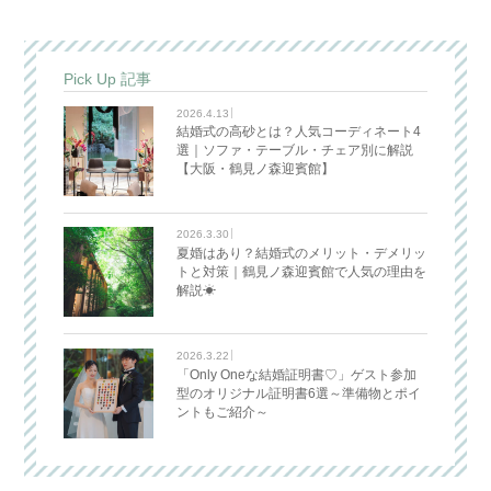
Pick Up 記事
2026.4.13
結婚式の高砂とは？人気コーディネート4
選｜ソファ・テーブル・チェア別に解説
【大阪・鶴見ノ森迎賓館】
2026.3.30
夏婚はあり？結婚式のメリット・デメリッ
トと対策｜鶴見ノ森迎賓館で人気の理由を
解説☀
2026.3.22
「Only Oneな結婚証明書♡」ゲスト参加
型のオリジナル証明書6選～準備物とポイ
ントもご紹介～