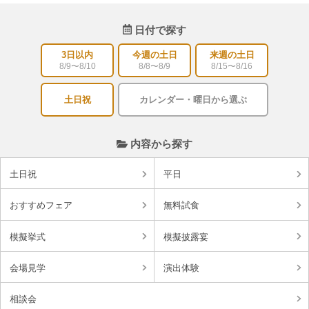
日付で探す
3日以内
今週の土日
来週の土日
8/9〜8/10
8/8〜8/9
8/15〜8/16
土日祝
カレンダー・曜日から選ぶ
内容から探す
土日祝
平日
おすすめフェア
無料試食
模擬挙式
模擬披露宴
会場見学
演出体験
相談会