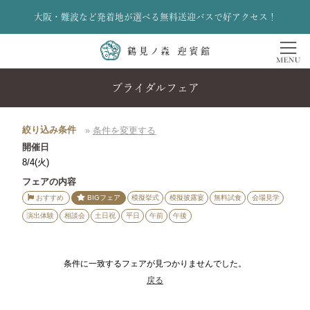
大阪・難波など発着地が選べる無料送迎バスで好アクセス！
ブライダルフェア
絞り込み条件
»
条件を変更する
開催日
8/4(火)
フェアの内容
おすすめ
BIGフェア
模擬挙式
模擬披露宴
無料試食
会場見学
演出体験
相談会
土日祝
平日
午前
午後
条件に一致するフェアが見つかりませんでした。
戻る