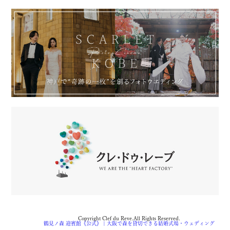
Copyright Clef du Reve.All Rights Reserved.
鶴見ノ森 迎賓館《公式》 | 大阪で森を貸切できる結婚式場・ウェディング