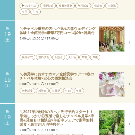
おすすめ
模擬挙式
模擬披露宴
無料試食
相談会
土日祝
午前
午後
9/
＼チャペル重視の方へ／憧れの森ウェディング
体験！全館見学×豪華2万円コース試食×特典付
19
9:00
◯
/
13:00
◯
/
17:00
◯
(土)
模擬挙式
無料試食
相談会
土日祝
午前
午後
9/
＼初見学におすすめ☆／全館見学ツアー×森の
チャペル体験×安心の個別相談会
19
9:00
◯
/
13:00
◯
/
17:00
◯
(土)
無料試食
相談会
土日祝
午前
午後
9/
＼2027年内検討の方へ／先行予約スタート！
準備しっかり◎五感で楽しむチャペル見学×準
19
備&見積もり相談会×午前中フェアで豪華無料
(土)
試食＜最大84万円特典付＞
9:00
◯
/
13:00
△
/
17:00
△