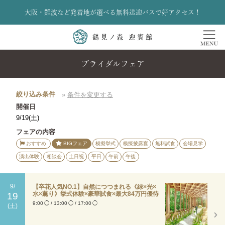
大阪・難波など発着地が選べる無料送迎バスで好アクセス！
ブライダルフェア
絞り込み条件
»
条件を変更する
開催日
9/19(土)
フェアの内容
おすすめ
BIGフェア
模擬挙式
模擬披露宴
無料試食
会場見学
演出体験
相談会
土日祝
平日
午前
午後
9/
【卒花人気NO.1】自然につつまれる《緑×光×
水×薫り》挙式体験×豪華試食×最大84万円優待
19
9:00
◯
/
13:00
◯
/
17:00
◯
(土)