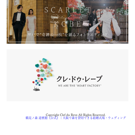
Copyright Clef du Reve.All Rights Reserved.
鶴見ノ森 迎賓館《公式》 | 大阪で森を貸切できる結婚式場・ウェディング