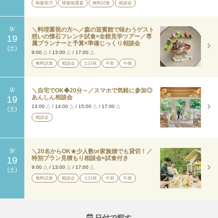
模擬挙式
模擬披露宴
無料試食
相談会
9/
＼料理重視の方へ／森の迎賓館で味わうゲスト
想いの懐石フレンチ試食×全館見学ツアー／専
19
属プランナーと予算×準備じっくり相談会
(土)
9:00
△
/
13:00
△
/
17:00
△
無料試食
相談会
土日祝
午前
午後
9/
＼自宅でOK◆20分～／スマホで気軽に参加◎
あんしん相談会
19
13:00
△
/
14:00
△
/
15:00
△
/
17:00
△
(土)
相談会
9/
＼20名からOK★少人数or家族婚でも貸切！／
特別プラン見積もり相談会×試食付き
19
9:00
△
/
13:00
△
/
17:00
△
(土)
無料試食
相談会
土日祝
午前
午後
日付で探す