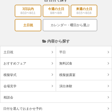
3日以内
今週の土日
来週の土日
8/10〜8/11
8/8〜8/9
8/15〜8/16
土日祝
カレンダー・曜日から選ぶ
内容から探す
土日祝
平日
おすすめフェア
無料試食
模擬挙式
模擬披露宴
会場見学
演出体験
相談会
日付を選んでおまかせ予約