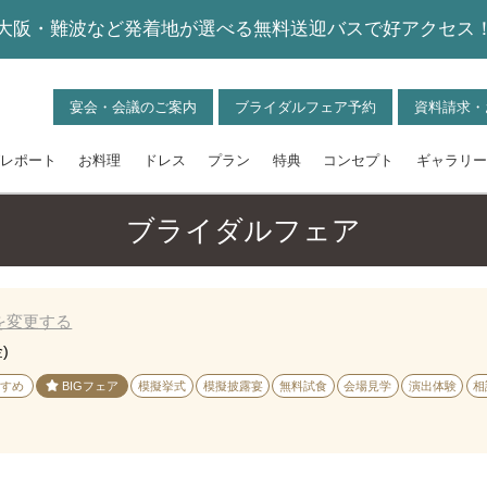
大阪・難波など発着地が選べる無料送迎バスで好アクセス
宴会・会議のご案内
ブライダルフェア予約
資料請求・
レポート
お料理
ドレス
プラン
特典
コンセプト
ギャラリー
ブライダルフェア
を変更する
金)
すめ
BIGフェア
模擬挙式
模擬披露宴
無料試食
会場見学
演出体験
相