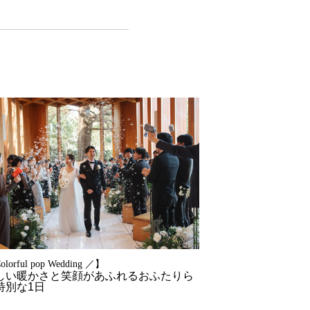
lorful pop Wedding ／】
しい暖かさと笑顔があふれるおふたりら
特別な1日