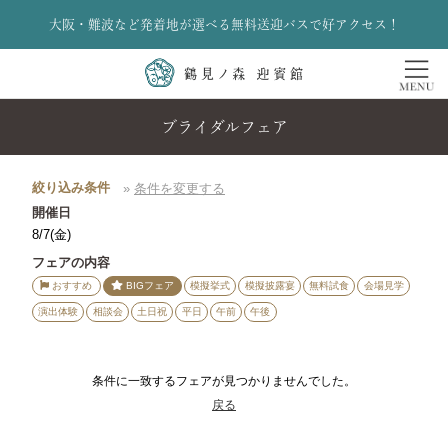
大阪・難波など発着地が選べる無料送迎バスで好アクセス！
ブライダルフェア
絞り込み条件
»
条件を変更する
開催日
8/7(金)
フェアの内容
おすすめ
BIGフェア
模擬挙式
模擬披露宴
無料試食
会場見学
演出体験
相談会
土日祝
平日
午前
午後
条件に一致するフェアが見つかりませんでした。
戻る