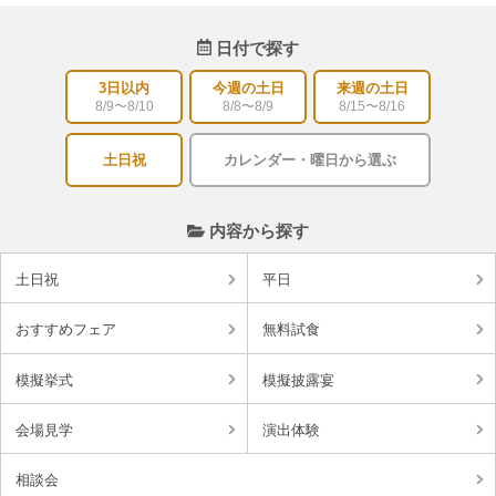
日付で探す
3日以内
今週の土日
来週の土日
8/9〜8/10
8/8〜8/9
8/15〜8/16
土日祝
カレンダー・曜日から選ぶ
内容から探す
土日祝
平日
おすすめフェア
無料試食
模擬挙式
模擬披露宴
会場見学
演出体験
相談会